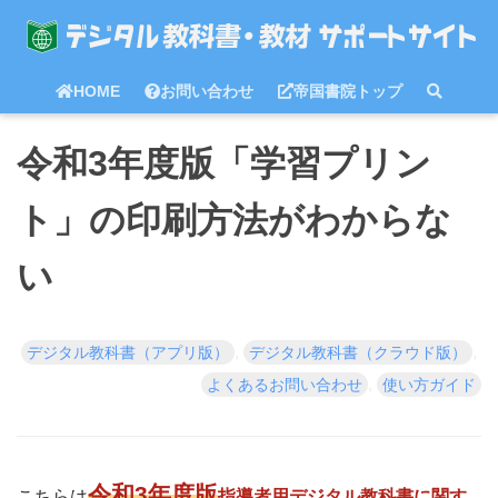
HOME
お問い合わせ
帝国書院トップ
令和3年度版「学習プリン
ト」の印刷方法がわからな
い
, 
, 
デジタル教科書（アプリ版）
デジタル教科書（クラウド版）
, 
よくあるお問い合わせ
使い方ガイド
令和3年度版
こちらは
指導者用デジタル教科書に関す